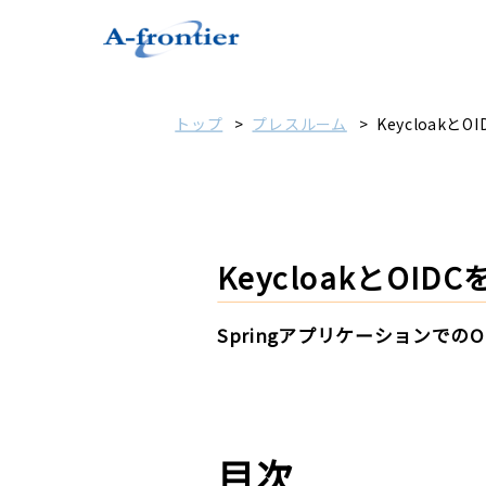
トップ
プレスルーム
Keycloak
KeycloakとOI
Springアプリケーションで
目次