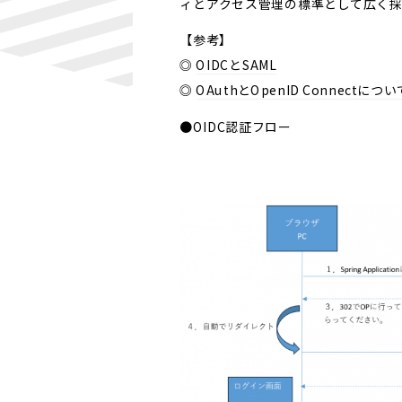
ィとアクセス管理の標準として広く
【参考】
◎
OIDCとSAML
◎
OAuthとOpenID Connectについ
●OIDC認証フロー