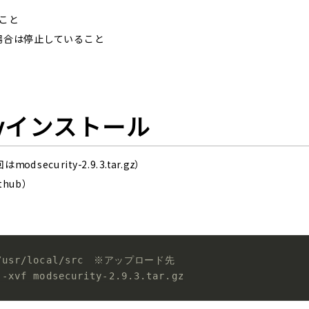
ること
いる場合は停止していること
rityインストール
security-2.9.3.tar.gz）
thub）
 /usr/local/src　※アップロード先
 -xvf modsecurity-2.9.3.tar.gz