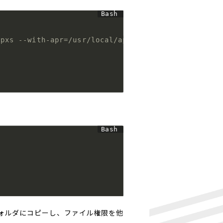
apxs --with-apr=/usr/local/apr-1.6.5 --with-apu=/u
confフォルダにコピーし、ファイル権限を他