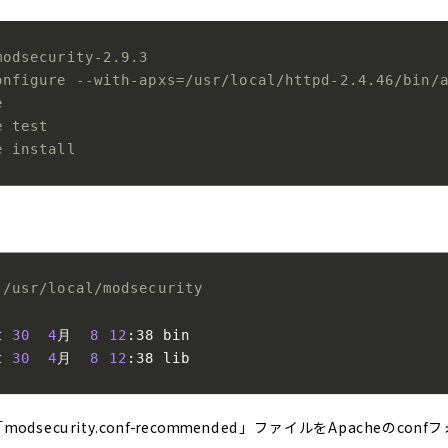
modsecurity-2.9.3
onfigure --with-apxs=/usr/local/httpd-2.4.46/bin/
e
e test
e install
 /usr/local/modsecurity
t 
30
4
月  
8
12
:38 bin

t 
30
4
月  
8
12
:38 lib
ecurity.conf-recommended」ファイルをApacheの