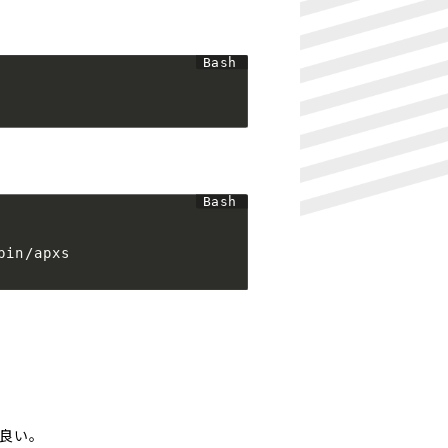
bin/apxs
も良い。