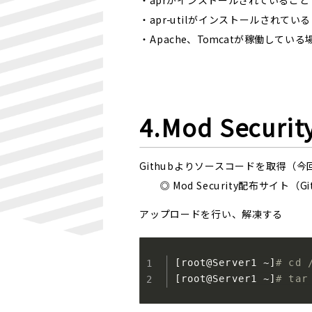
・aprがインストールされていること
・apr-utilがインストールされてい
・Apache、Tomcatが稼働して
4.Mod Secu
Githubよりソースコードを取得（今回はmod
◎
Mod Security配布サイト（Gi
アップロードを行い、解凍する
[
root@Server1 ~
]
# cd
[
root@Server1 ~
]
# tar