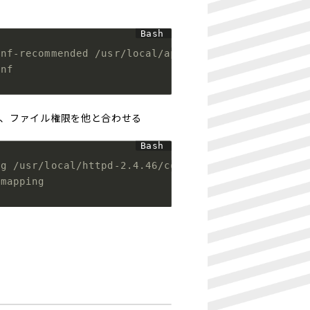
onf-recommended /usr/local/apache/conf/extra/modse
onf
ピーし、ファイル権限を他と合わせる
ng /usr/local/httpd-2.4.46/conf/extra/
.mapping