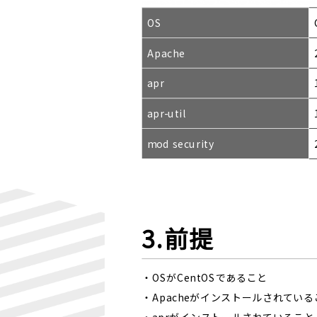
OS
Apache
apr
apr-util
mod security
3.前提
・OSがCentOSであること
・Apacheがインストールされている