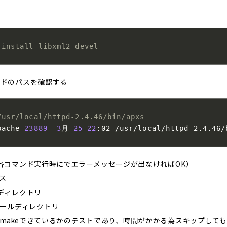
 install libxml2-devel
マンドのパスを確認する
/usr/local/httpd-2.4.46/bin/apxs
pache 
23889
3
月 
25
22
:02 /usr/local/httpd-2.4.46/
ロイ（各コマンド実行時にでエラーメッセージが出なければOK）
パス
ルディレクトリ
ンストールディレクトリ
常にmakeできているかのテストであり、時間がかかる為スキップして