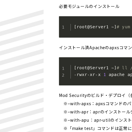
必要モジュールのインストール
[
root@Server1 ~
]
# yum
インストール済Apacheのapxsコ
[
root@Server1 ~
]
# ll 
-rwxr-xr-x 
1
 apache a
Mod Securityのビルド・デプ
※–with-apxs：apxsコマンドの
※–with-apr：aprのインストー
※–with-apu：apr-utilのイ
※「make test」コマンドは正