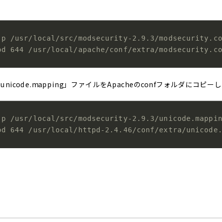
-p /usr/local/src/modsecurity-2.9.3/modsecurity.c
od 644 /usr/local/apache/conf/extra/modsecurity.c
icode.mapping」ファイルをApacheのconfフォルダにコ
-p /usr/local/src/modsecurity-2.9.3/unicode.mappi
od 644 /usr/local/httpd-2.4.46/conf/extra/unicode