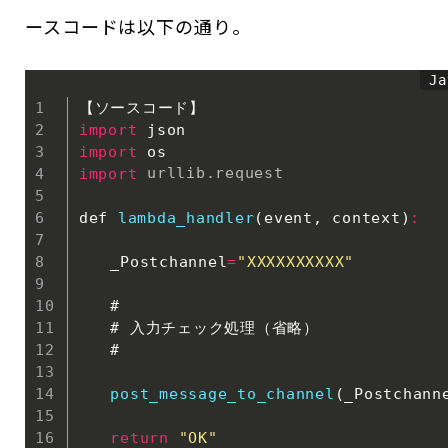
ースコードは以下の通り。
import
import
import
urllib
.
request
def 
lambda_handler
(
event
,
 context
)
:
　　_Postchannel
=
"XXXXXXXXXX"
　　#

　　# 入力チェック処理（省略）

　　#

post_message_to_channel
(
_Postchann
return
"OK"