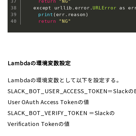
return
"NG"
　　except urllib
.
error
.
URLError
 as er
print
(
err
.
reason
)
return
"NG"
Lambdaの環境変数設定
Lambdaの環境変数として以下を設定する。
SLACK_BOT_USER_ACCESS_TOKEN＝Slackの
User OAuth Access Tokenの値
SLACK_BOT_VERIFY_TOKEN ＝Slackの
Verification Tokenの値