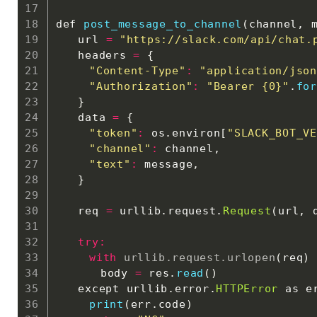
def 
post_message_to_channel
(
channel
,
 
　　url 
=
"https://slack.com/api/chat.
　　headers 
=
{
"Content-Type"
:
"application/json
"Authorization"
:
"Bearer {0}"
.
for
}
　　data 
=
{
"token"
:
 os
.
environ
[
"SLACK_BOT_VE
"channel"
:
 channel
,
"text"
:
 message
,
}
　　req 
=
 urllib
.
request
.
Request
(
url
,
 
try
:
with
urllib
.
request
.
urlopen
(
req
)
 
　　　　body 
=
 res
.
read
(
)
　　except urllib
.
error
.
HTTPError
 as e
print
(
err
.
code
)